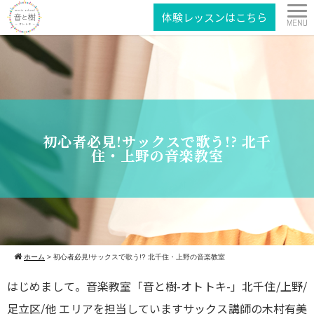
体験レッスンはこちら
初心者必見!サックスで歌う!? 北千
住・上野の音楽教室
ホーム
>
初心者必見!サックスで歌う!? 北千住・上野の音楽教室
はじめまして。音楽教室「音と樹-オトトキ-」北千住/上野/
足立区/他 エリアを担当していますサックス講師の木村有美