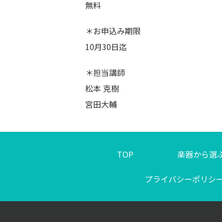
無料
＊お申込み期限
10月30日迄
＊担当講師
松本 克樹
宮田大輔
TOP
楽器から選
プライバシーポリシ