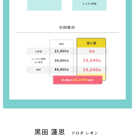
黒田 蓮恩
クロダ レオン