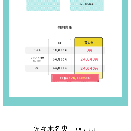
佐々木名央
ササキ ナオ